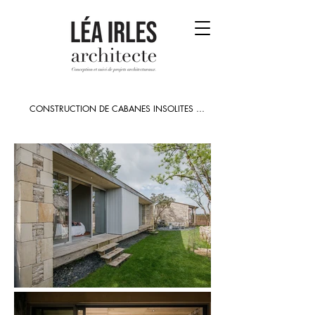
CONSTRUCTION DE CABANES INSOLITES 

- lieu : Bozouls (12)

- livraison : Mars 2023

- maîtrise d’ouvrage : privée

- montant des travaux : N.C.

- maîtrise d’oeuvre : Léa Irles Architecte & Marine 
Villefranque, architecte

- mission : complète (clos/couvert)

- crédits photographiques : Cédric Méravilles